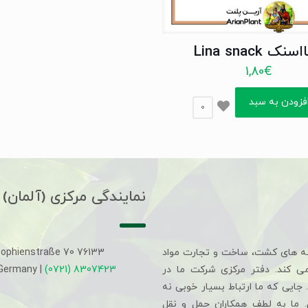
نک Lina snack
1,80
€
فزودن به سبد
0
نمایندگی مرکزی (آلمان)
ه های کشت، ساخت و تجارت مواد
Sophienstraße 70 76133
می کند. دفتر مرکزی شرکت ما در
(0721) 8307423
 Germany |
جایی که ما ارتباط بسیار خوبی نه
م. ما به لطف همکاران حمل و نقل