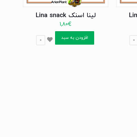
لینا اسنک Lina snack
1,80
€
افزودن به سبد
0
0