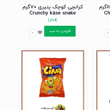
چی توز اسنک بزرگ 110گرم
کرانچی کوچک پنیری 70گرم
Crunchy käse snake
Ch
1,80
€
افزودن به سبد
0
0