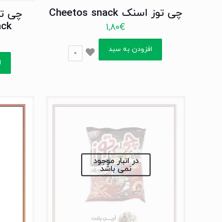
محصولات
چی توز اسنک Cheetos snack
ack
1,80
€
افزودن به سبد
0
ا
در انبار موجود
نمی باشد