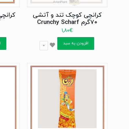
کرانچی کوچک تند و آتشی
70گرم Crunchy Scharf
f
1,80
€
افزودن به سبد
ا
0