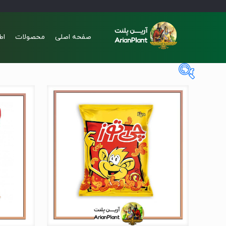
صفحه اصلی
محصولات
اط
1€
3€
1
2
2
3
3
In stock
On sale
(0)
برچسب