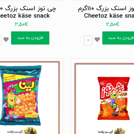
چی توز اسنک بزرگ 110گرم
eetoz käse snack
Cheetoz käse sn
2,50
€
2,50
€
فزودن به سبد
افزودن به سبد
0