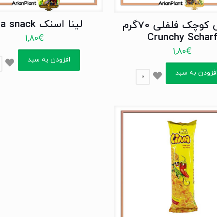
لینا اسنک Lina snack
کرانچی کوچک فلفلی 70گرم
Crunchy Schar
1,80
€
1,80
€
افزودن به سبد
فزودن به سبد
0