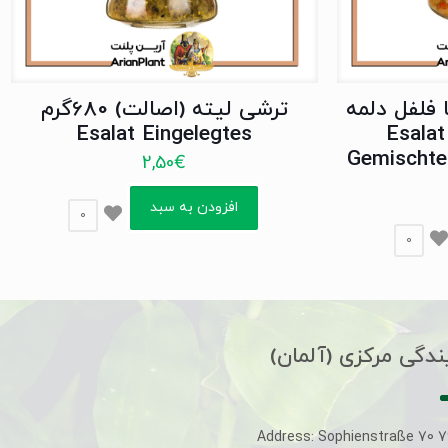
 فلفل دلمه
ترشی لیته (اصالت) 680گرم
(اصالت) 680گرم Esalat
Esalat Eingelegtes
Gemischte
2,50
€
افزودن به سبد
0
0
ندگی مرکزی (آلمان)
Address: Sophienstraße 70 