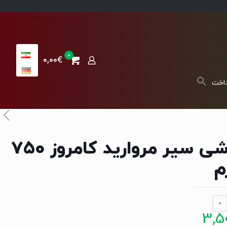
0
0,00€
داخت
ترشی سیر مروارید کامروز 750
م
0
3,5