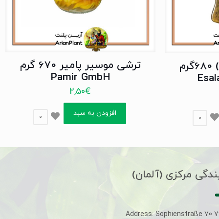
ترشی موسیر پامیر 670 گرم
ترشی لیته (اصالت) 680گرم
Pamir GmbH
Esal
2,50
€
افزودن به سبد
0
0
ندگی مرکزی (آلمان)
Address: Sophienstraße 70 