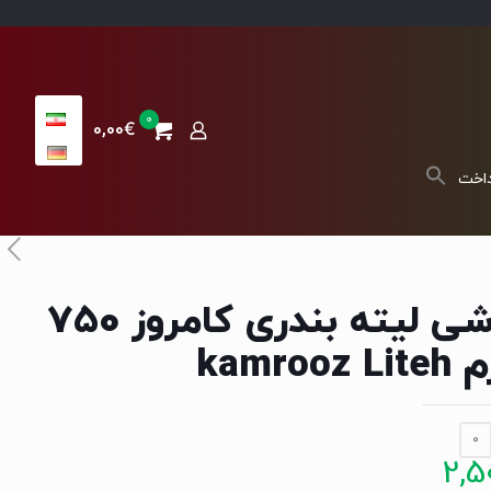
0
0,00€
داخت
ترشی لیته بندری کامروز 750
kamrooz L
0
2,5