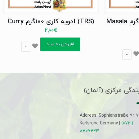
(TRS) ماسالا گرام 100گرم Masala
(TRS) ادویه کاری 100گرم Curry
2,00
€
افزودن به سبد
0
0
ندگی مرکزی (آلمان)
Address: Sophienstraße 70 
Karlsruhe Germany |
(0721)
8307423