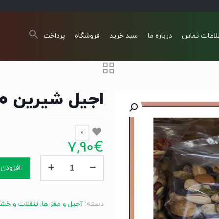
لاعات تماس
درباره ما
سبد خرید
فروشگاه
پرداخت
اجیل شیرین 400 گرم nuts shirin
0
7,90
€
اجیل
افزودن 
شیرین
400
گرم
دسته:
آجیل و مغز ها
,
تنقلات و خشک
nuts