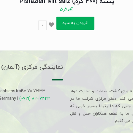
پسته (200 گرم) Pistazien Mit salz
5,50
€
افزودن به سبد
0
نمایندگی مرکزی (آلمان)
ه های کشت، ساخت و تجارت مواد
Sophienstraße 70 76133
می کند. دفتر مرکزی شرکت ما در
(0721) 8307423
 Germany |
جایی که ما ارتباط بسیار خوبی نه
م. ما به لطف همکاران حمل و نقل
 می کنیم.