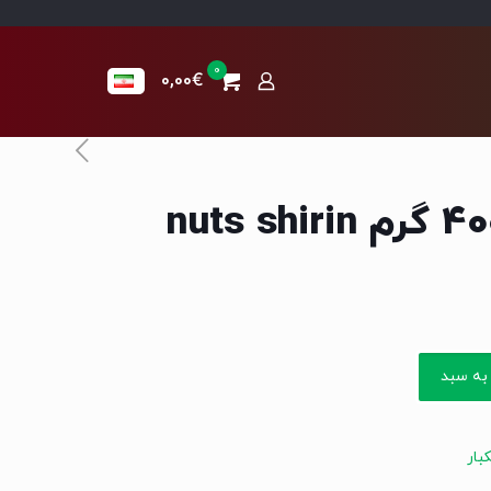
0
0,00€
به سبد
بار