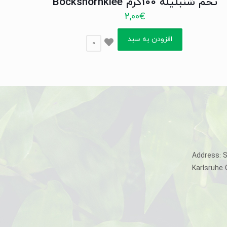
تخم شنبلیله 100گرم Bockshornklee
2,00
€
افزودن به سبد
0
Address: 
Karlsruhe