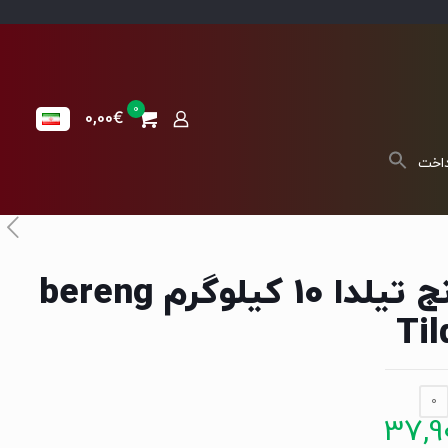
0
0,00€
داخت
برنج تیلدا 10 کیلوگرم bereng
Til
0
37,9