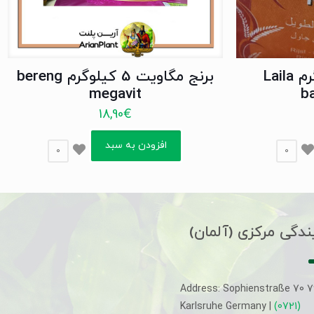
برنج لیلا 10 کیلو گرم Laila
برنج مگاویت 5 کیلوگرم bereng
megavit
b
18,90
€
افزودن به سبد
0
0
ندگی مرکزی (آلمان)
Address: Sophienstraße 70 
Karlsruhe Germany |
(0721)