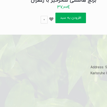
برنج هاشمی سحرخیز با زعفران
37,00
€
افزودن به سبد
0
Address: 
Karlsruhe