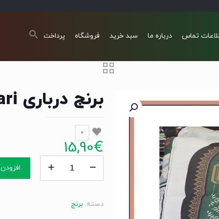
لاعات تماس
درباره ما
سبد خرید
فروشگاه
پرداخت
برنج درباری omid darbari
0
15,90
€
برنج
افزودن 
درباری
omid
darbari
دسته:
برنج
عدد