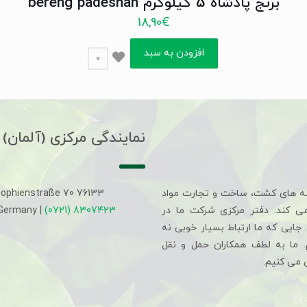
برنج پادشاه 5 کیلوگرم bereng padeshah
18,90
€
افزودن به سبد
0
نمایندگی مرکزی (آلمان)
ه های کشت، ساخت و تجارت مواد
Sophienstraße 70 76133
می کند. دفتر مرکزی شرکت ما در
(0721) 8307423
 Germany |
جایی که ما ارتباط بسیار خوبی نه
م. ما به لطف همکاران حمل و نقل
 می کنیم.