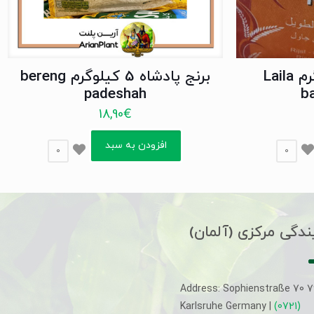
برنج لیلا 10 کیلو گرم Laila
برنج پادشاه 5 کیلوگرم bereng
padeshah
b
18,90
€
افزودن به سبد
0
0
ندگی مرکزی (آلمان)
Address: Sophienstraße 70 
Karlsruhe Germany |
(0721)