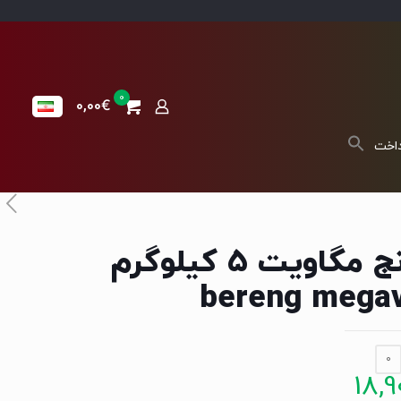
0
0,00€
داخت
برنج مگاویت 5 کیلوگرم
bereng megav
0
18,9