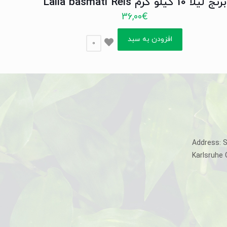
برنج لیلا 10 کیلو گرم Laila basmati Reis
36,00
€
افزودن به سبد
0
Address: 
Karlsruhe