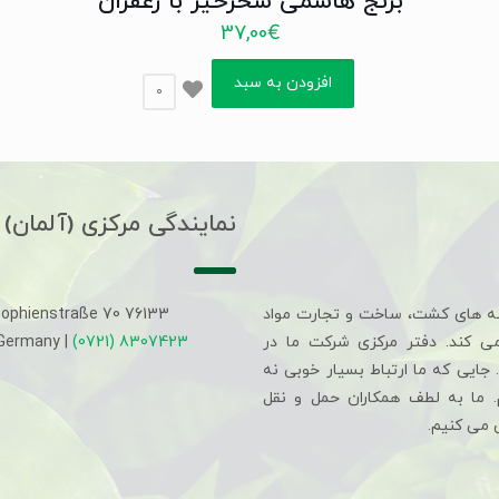
برنج هاشمی سحرخیز با زعفران
37,00
€
افزودن به سبد
0
نمایندگی مرکزی (آلمان)
ه های کشت، ساخت و تجارت مواد
Sophienstraße 70 76133
می کند. دفتر مرکزی شرکت ما در
(0721) 8307423
 Germany |
جایی که ما ارتباط بسیار خوبی نه
م. ما به لطف همکاران حمل و نقل
 می کنیم.