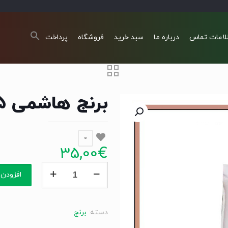
لاعات تماس
درباره ما
سبد خرید
فروشگاه
پرداخت
برنج هاشمی 5 کیلوگرم
0
35,00
€
برنج
افزودن 
هاشمی
5
کیلوگرم
دسته:
برنج
عدد