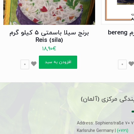
برنج تیلدا 10 کیلوگرم bereng
برنج سیلا باسمتی 5 کیلو گرم
Reis (sila)
18,90
€
افزودن به سبد
0
0
ندگی مرکزی (آلمان)
Address: Sophienstraße 70 
Karlsruhe Germany |
(0721)