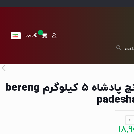
0
0,00€
داخت
برنج پادشاه 5 کیلوگرم bereng
padesh
0
18,9