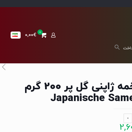
0
0,00€
داخت
تخمه ژاپنی گل پر 200 گرم
Japanische Sam
0
2,6