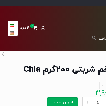
0
0,00€
داخت
شربتی 200گرم Chia
0
3,9
افزودن به سبد
ی