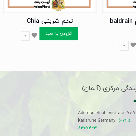
تخم شربتی Chia
افزودن به سبد
0
0
ندگی مرکزی (آلمان)
Address: Sophienstraße 70 
Karlsruhe Germany |
(0721)
8307423