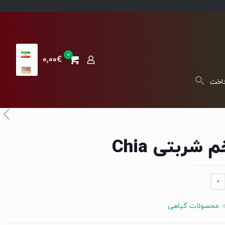
0
0,00€
داخت
 شربتی Chia
0
:
محصولات گیاهی