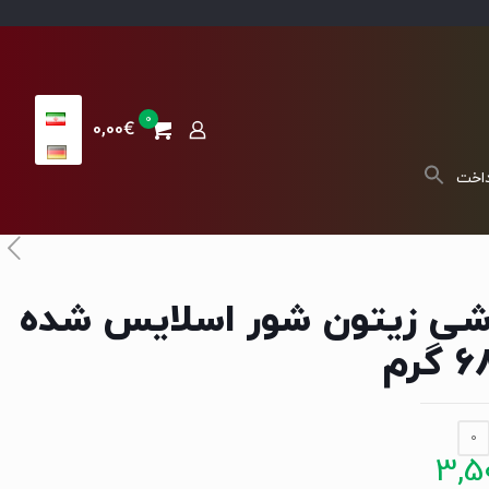
0
0,00€
داخت
شی زیتون شور اسلایس شده
گرم
0
3,5