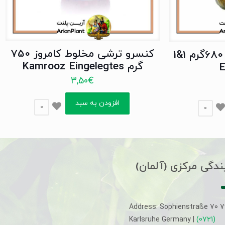
کنسرو ترشی مخلوط کامروز 750
ترشی لیته یک و یک 680گرم 1&1
گرم Kamrooz Eingelegtes
E
3,50
€
افزودن به سبد
0
0
ندگی مرکزی (آلمان)
Address: Sophienstraße 70 
Karlsruhe Germany |
(0721)