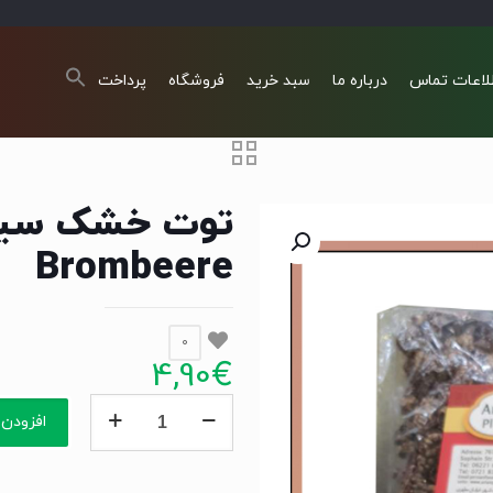
لاعات تماس
درباره ما
سبد خرید
فروشگاه
پرداخت
Brombeere
0
4,90
€
توت
افزودن 
خشک
سیاه
400گرم