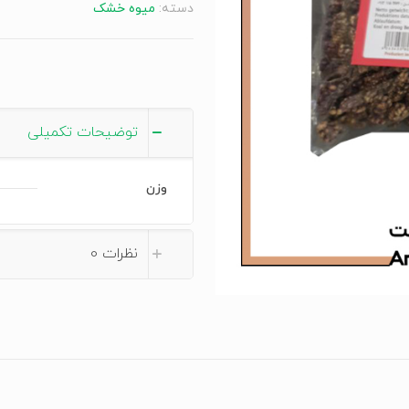
دسته:
میوه خشک
Getrocknete
Brombeere
عدد
توضیحات تکمیلی
وزن
نظرات
0