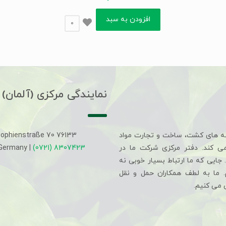
افزودن به سبد
0
نمایندگی مرکزی (آلمان)
ه های کشت، ساخت و تجارت مواد
Sophienstraße 70 76133
می کند. دفتر مرکزی شرکت ما در
(0721) 8307423
 Germany |
جایی که ما ارتباط بسیار خوبی نه
م. ما به لطف همکاران حمل و نقل
 می کنیم.