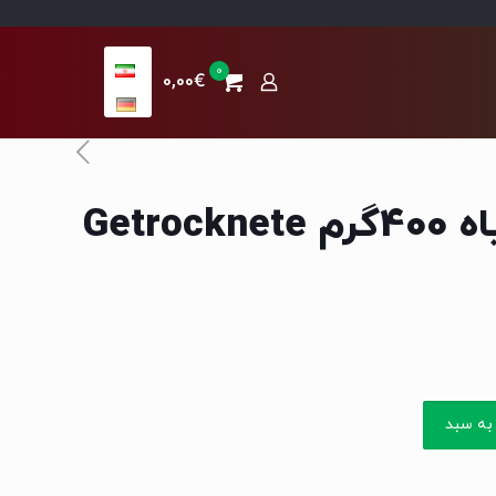
0
0,00€
توت خشک سیاه 400گرم Getrocknete
به سبد