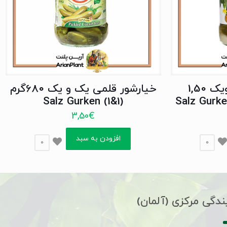
خیارشور ویژه یک ویک 1,50
خیارشور قلمی یک و یک 680گرم
(1&1) Salz Gurken
3,50
€
افزودن به سبد
0
0
ندگی مرکزی (آلمان)