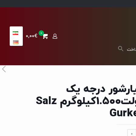
0
0,00€
داخت
ارشور درجه یک
دولت1.500کیلوگرم Salz
Gurk
0