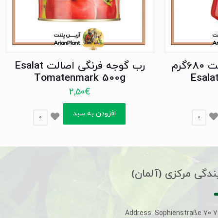
رب گوجه فرنگی اصالت 680گرم
رب گوجه فرنگی اصالت Esalat
Tomatenmark 500g
Esala
2,50
€
افزودن به سبد
0
0
ندگی مرکزی (آلمان)
Address: Sophienstraße 70 