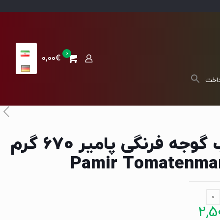
0
0,00€
داخت
رب گوجه فرنگی پامیر 670 گرم
Pamir Tomatenma
0
2,5