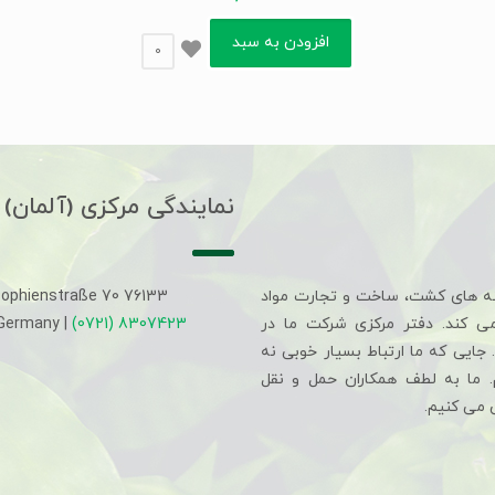
افزودن به سبد
0
نمایندگی مرکزی (آلمان)
ه های کشت، ساخت و تجارت مواد
Sophienstraße 70 76133
می کند. دفتر مرکزی شرکت ما در
(0721) 8307423
 Germany |
جایی که ما ارتباط بسیار خوبی نه
م. ما به لطف همکاران حمل و نقل
 می کنیم.