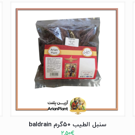
سنبل الطیب 50گرم baldrain
2,50
€