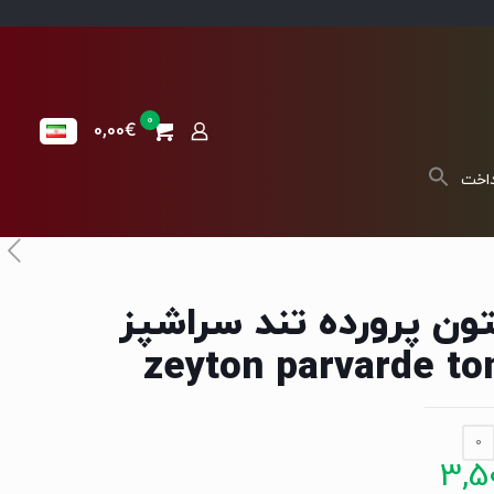
0
0,00€
داخت
تون پرورده تند سراشپز
zeyton parvarde to
0
3,5