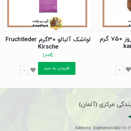
ترشی لیته بندری کامروز 750 گرم
لواشک آلبالو 30گرم Fruchtleder
ka
Kirsche
1,00
€
افزودن به سبد
0
0
ندگی مرکزی (آلمان)
Address: Sophienstraße 70 