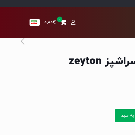
0
0,00€
زیتون پرورده سراشپز zeyton
به سبد