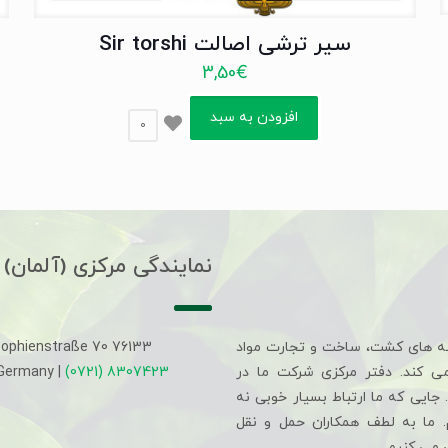
سیر ترشی اصالت Sir torshi
3,50
€
افزودن به سبد
0
نمایندگی مرکزی (آلمان)
ه های کشت، ساخت و تجارت مواد
Sophienstraße 70 76133
می کند. دفتر مرکزی شرکت ما در
(0721) 8307423
 Germany |
جایی که ما ارتباط بسیار خوبی نه
م. ما به لطف همکاران حمل و نقل
 می کنیم.