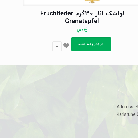
لواشک انار 30گرم Fruchtleder
Granatapfel
1,00
€
افزودن به سبد
0
Address: 
Karlsruhe