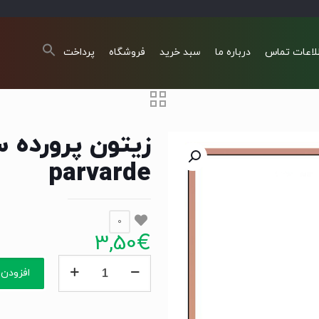
لاعات تماس
درباره ما
سبد خرید
فروشگاه
پرداخت
parvarde
0
3,50
€
زیتون
افزودن 
پرورده
سراشپز
zeyton