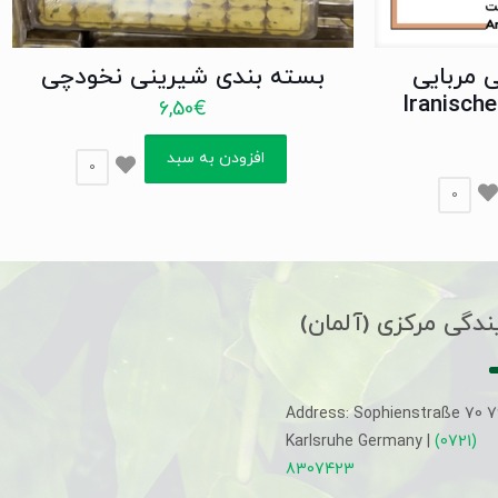
 مربایی
بسته بندی شیرینی نخودچی
Iranisch
6,50
€
افزودن به سبد
0
0
ندگی مرکزی (آلمان)
Address: Sophienstraße 70 
Karlsruhe Germany |
(0721)
8307423