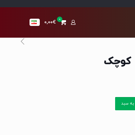
0
0,00€
 کوچک
به سبد