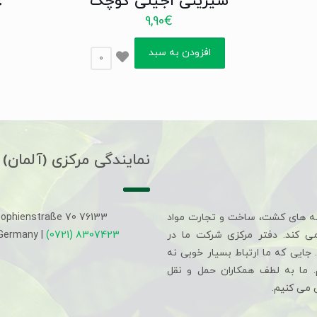
شیرینی اجیلی کوچک
ح
9,90
€
افزودن به سبد
0
نمایندگی مرکزی (آلمان)
ه های کشت، ساخت و تجارت مواد
Sophienstraße 70 76133
می کند. دفتر مرکزی شرکت ما در
(0721) 8307423
 Germany |
جایی که ما ارتباط بسیار خوبی نه
م. ما به لطف همکاران حمل و نقل
 می کنیم.