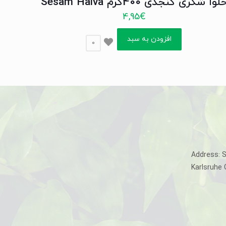
لوا شکری کنجدی 400گرم Sesam Halva
4,95
€
افزودن به سبد
0
Address: 
Karlsruhe