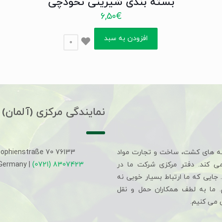
بسته بندی شیرینی نخودچی
6,50
€
افزودن به سبد
0
نمایندگی مرکزی (آلمان)
ه های کشت، ساخت و تجارت مواد
Sophienstraße 70 76133
می کند. دفتر مرکزی شرکت ما در
(0721) 8307423
 Germany |
جایی که ما ارتباط بسیار خوبی نه
م. ما به لطف همکاران حمل و نقل
 می کنیم.