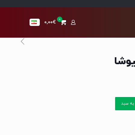
0
0,00€
یوشا
به سبد