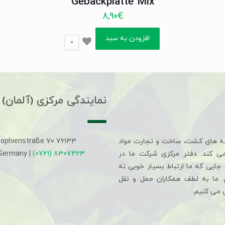
Gebäckplatte Mix
8,90
€
افزودن به سبد
0
نمایندگی مرکزی (آلمان)
ه های کشت، ساخت و تجارت مواد
Sophienstraße 70 76133
می کند. دفتر مرکزی شرکت ما در
(0721) 8307423
 Germany |
جایی که ما ارتباط بسیار خوبی نه
م. ما به لطف همکاران حمل و نقل
 می کنیم.