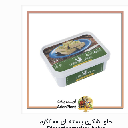
حلوا شکری پسته ای 400گرم