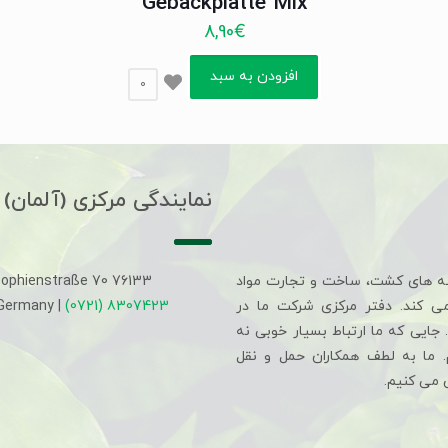
Gebäckplatte Mix
8,90
€
افزودن به سبد
0
نمایندگی مرکزی (آلمان)
ه های کشت، ساخت و تجارت مواد
Sophienstraße 70 76133
می کند. دفتر مرکزی شرکت ما در
(0721) 8307423
 Germany |
جایی که ما ارتباط بسیار خوبی نه
م. ما به لطف همکاران حمل و نقل
 می کنیم.