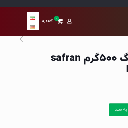
0
0,00€
نبات چوبی بزرگ 500گرم safran
به سبد