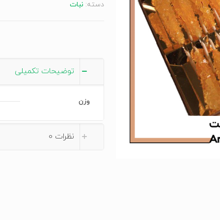
دسته:
نبات
safran
kandiszucker
عدد
توضیحات تکمیلی
وزن
نظرات
0