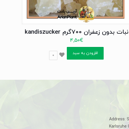
نبات بدون زعفران 700گرم kandiszucker
4,50
€
افزودن به سبد
0
Address: 
Karlsruhe