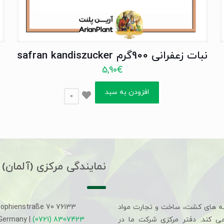
نبات زعفرانی 900گرم safran kandiszucker
5,90
€
افزودن به سبد
0
نمایندگی مرکزی (آلمان)
ه های کشت، ساخت و تجارت مواد
Sophienstraße 70 76133
می کند. دفتر مرکزی شرکت ما در
(0721) 8307423
 Germany |