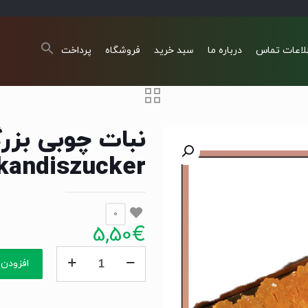
لاعات تماس
درباره ما
سبد خرید
فروشگاه
پرداخت
kandiszucker
0
5,50
€
نبات
افزودن 
چوبی
بزرگ
500گرم