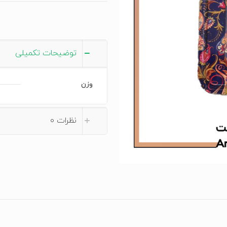
salz
عدد
توضیحات تکمیلی
وزن
نظرات
0