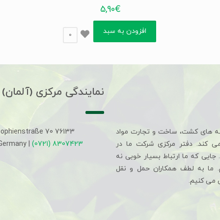
5,90
€
افزودن به سبد
0
نمایندگی مرکزی (آلمان)
ه های کشت، ساخت و تجارت مواد
Sophienstraße 70 76133
می کند. دفتر مرکزی شرکت ما در
(0721) 8307423
 Germany |
جایی که ما ارتباط بسیار خوبی نه
م. ما به لطف همکاران حمل و نقل
 می کنیم.