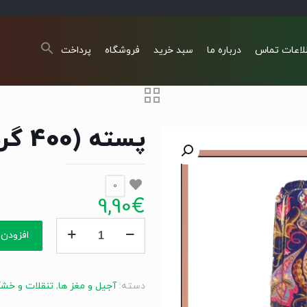
لاعات تماس
درباره ما
سبد خرید
فروشگاه
پرداخت
پسته (400 گرم) Pistazien Mit salz
0
9,90
€
پسته
افزودن 
(400
گرم)
Pistazien
دسته:
آجیل و مغز ها
,
تنقلات و خشک
Mit