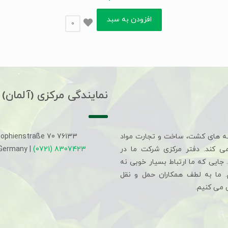
افزودن به سبد
0
نمایندگی مرکزی (آلمان)
ه های کشت، ساخت و تجارت مواد
Sophienstraße 70 76133
می کند. دفتر مرکزی شرکت ما در
(0721) 8307423
 Germany |
جایی که ما ارتباط بسیار خوبی نه
م. ما به لطف همکاران حمل و نقل
 می کنیم.