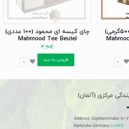
چای محمود سیاه (500گرمی)
چای کیسه ای محمود (100 عددی)
Mahmood Tee Beutel
Mahmoo
4,90
€
افزودن به سبد
0
0
ندگی مرکزی (آلمان)
Address: Sophienstraße 70 
Karlsruhe Germany |
(0721)