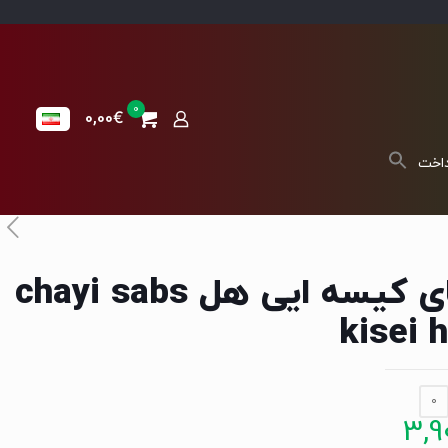
0
0,00€
داخت
چای کیسه ایی هل chayi sabs
kisei h
0
3,9