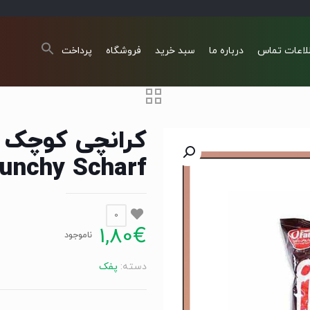
لاعات تماس
درباره ما
سبد خرید
فروشگاه
پرداخت
unchy Scharf
0
1,80
€
ناموجود
دسته:
پفک