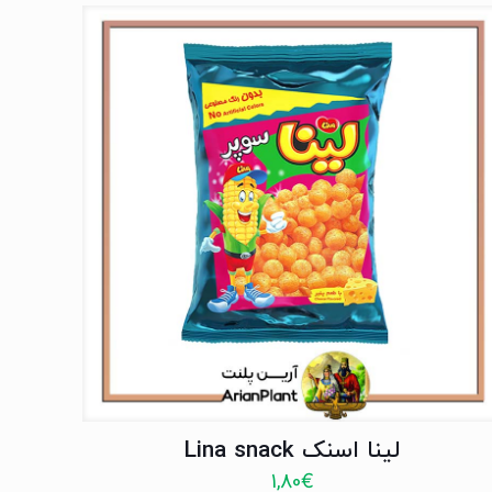
لینا اسنک Lina snack
1,80
€