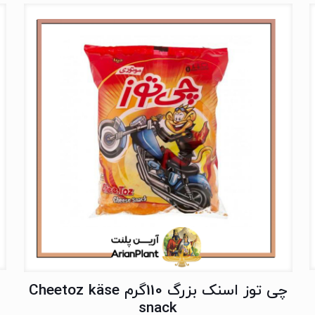
چی توز اسنک بزرگ 110گرم Cheetoz käse
snack