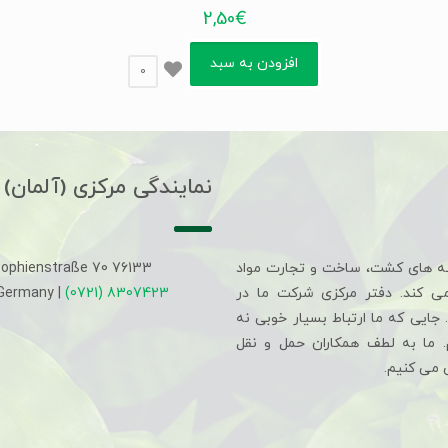
2,50
€
افزودن به سبد
0
نمایندگی مرکزی (آلمان)
ه های کشت، ساخت و تجارت مواد
Sophienstraße 70 76133
می کند. دفتر مرکزی شرکت ما در
(0721) 8307423
 Germany |
جایی که ما ارتباط بسیار خوبی نه
م. ما به لطف همکاران حمل و نقل
 می کنیم.