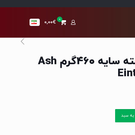
0
0,00€
کنسرو آش رشته سایه 460گرم Ash
Ein
به سبد