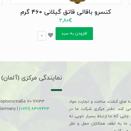
کنسرو باقالی قاتق گیلانی 460 گرم
2,80
€
افزودن به سبد
0
نمایندگی مرکزی (آلمان)
ه های کشت، ساخت و تجارت مواد
Sophienstraße 70 76133
می کند. دفتر مرکزی شرکت ما در
(0721) 8307423
 Germany |
جایی که ما ارتباط بسیار خوبی نه
م. ما به لطف همکاران حمل و نقل
 می کنیم.