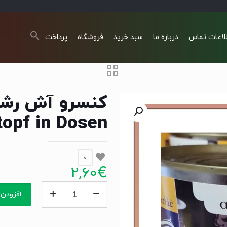
لاعات تماس
درباره ما
سبد خرید
فروشگاه
پرداخت
topf in Dosen
0
2,60
€
کنسرو
افزودن 
آش
رشته
سایه