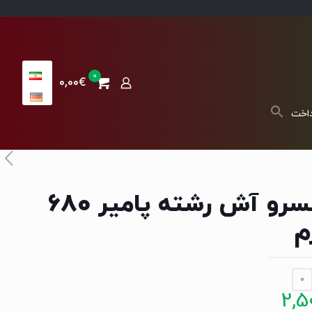
0
0,00€
داخت
کنسرو آش رشته پامیر 680
م
0
2,5