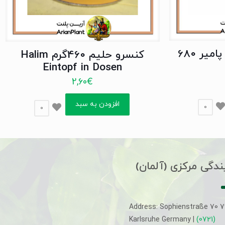
کنسرو میرزا قاسمی پامیر 680
کنسرو حلیم 460گرم Halim
Eintopf in Dosen
2,60
€
افزودن به سبد
0
0
ندگی مرکزی (آلمان)
Address: Sophienstraße 70 
Karlsruhe Germany |
(0721)