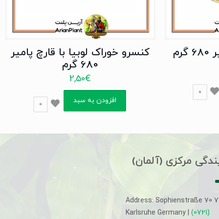
رم
کنسرو خوراک لوبیا با قارچ پامیر
680 گرم
2,50
€
0
افزودن به سبد
0
ندگی مرکزی (آلمان)
Address: Sophienstraße 70 
Karlsruhe Germany |
(0721)