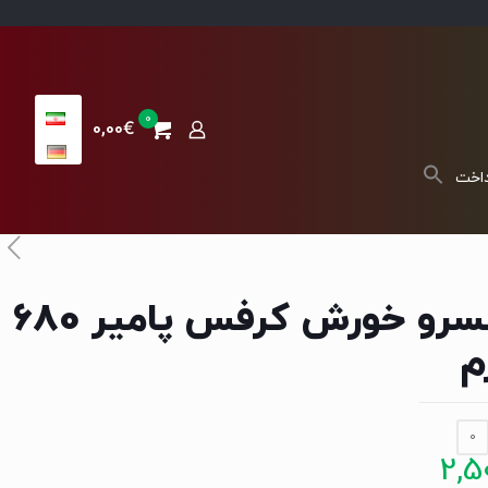
0
0,00€
داخت
کنسرو خورش کرفس پامیر 680
م
0
2,5