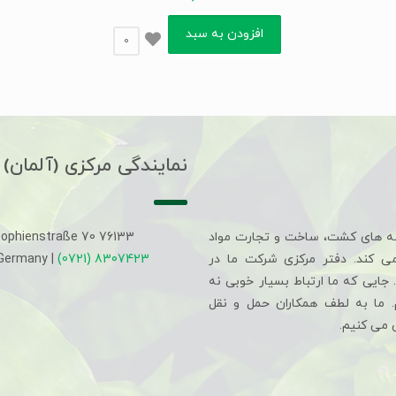
افزودن به سبد
0
نمایندگی مرکزی (آلمان)
ه های کشت، ساخت و تجارت مواد
Sophienstraße 70 76133
می کند. دفتر مرکزی شرکت ما در
(0721) 8307423
 Germany |
جایی که ما ارتباط بسیار خوبی نه
م. ما به لطف همکاران حمل و نقل
 می کنیم.