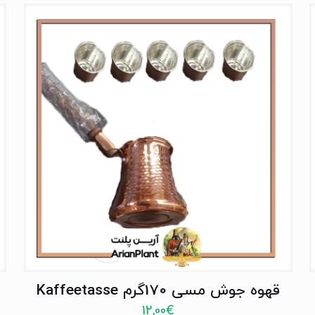
قهوه جوش مسی 170گرم Kaffeetasse
12,00
€