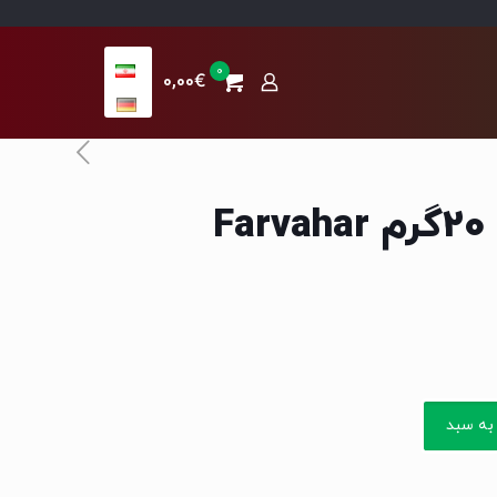
0
0,00€
گردنبند فروهر 20گرم Farvahar
به سبد