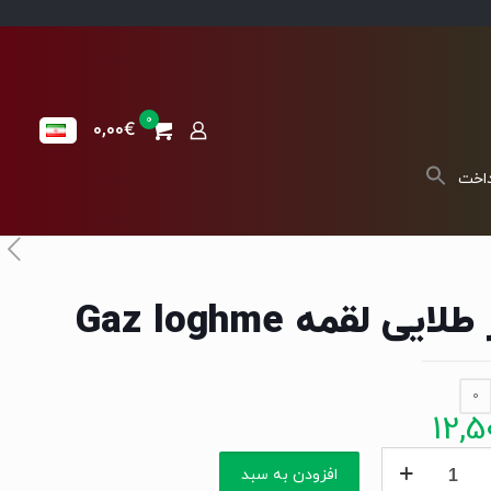
0
0,00€
داخت
لایی لقمه Gaz loghme
0
12,5
افزودن به سبد