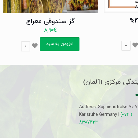
گز صندوقی معراج
8,90
€
افزودن به سبد
0
0
ندگی مرکزی (آلمان)
Address: Sophienstraße 70 
Karlsruhe Germany |
(0721)
8307423