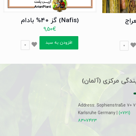
(Nafis) گز 40% بادام
راج
9,50
€
افزودن به سبد
0
0
ندگی مرکزی (آلمان)
Address: Sophienstraße 70 
Karlsruhe Germany |
(0721)
8307423