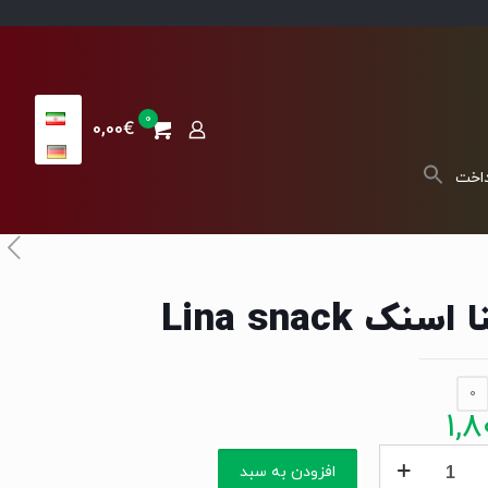
0
0,00€
داخت
 اسنک Lina snack
0
1,8
افزودن به سبد