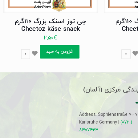
چی توز اسنک بزرگ 110گرم
چی توز اسنک بزرگ 110گرم
Cheetoz käse snack
Chee
2,50
€
افزودن به سبد
0
0
ندگی مرکزی (آلمان)
Address: Sophienstraße 70 
Karlsruhe Germany |
(0721)
8307423