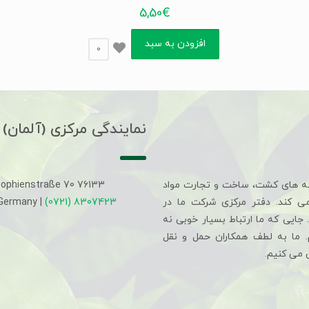
5,50
€
افزودن به سبد
0
نمایندگی مرکزی (آلمان)
ه های کشت، ساخت و تجارت مواد
Sophienstraße 70 76133
می کند. دفتر مرکزی شرکت ما در
(0721) 8307423
 Germany |
جایی که ما ارتباط بسیار خوبی نه
م. ما به لطف همکاران حمل و نقل
 می کنیم.