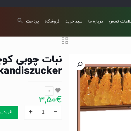
لاعات تماس
درباره ما
سبد خرید
فروشگاه
پرداخت
kandiszucker
0
3,50
€
نبات
افزودن 
چوبی
كوچک
500گرم