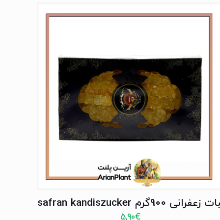
ت زعفرانی 900گرم safran kandiszucker
5,90
€