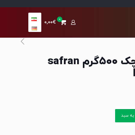
0
0,00€
نبات چوبی كوچک 500گرم safran
به سبد