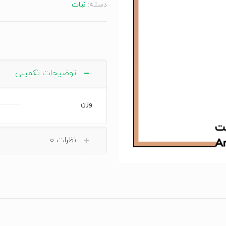
دسته:
نبات
safran
kandiszucker
عدد
توضیحات تکمیلی
وزن
نظرات
0