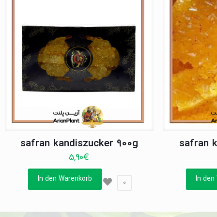
safran kandiszucker 900g
safran 
5,90
€
In den Warenkorb
In den
0