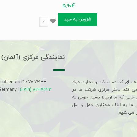
5,90
€
افزودن به سبد
0
نمایندگی مرکزی (آلمان)
ه های کشت، ساخت و تجارت مواد
Sophienstraße 70 76133
می کند. دفتر مرکزی شرکت ما در
(0721) 8307423
 Germany |
جایی که ما ارتباط بسیار خوبی نه
م. ما به لطف همکاران حمل و نقل
 می کنیم.