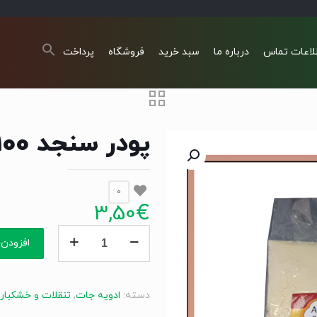
لاعات تماس
درباره ما
سبد خرید
فروشگاه
پرداخت
پودر سنجد 100گرم Senjed Pulver
0
3,50
€
پودر
افزودن 
سنجد
100گرم
Senjed
دسته:
ادویه جات
,
تنقلات و خشکبار
Pulver