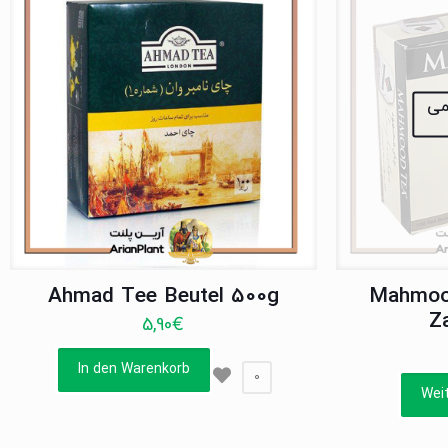
نمی
Ahmad Tee Beutel 500g
Mahmood
Z
5,90
€
In den Warenkorb
0
Wei