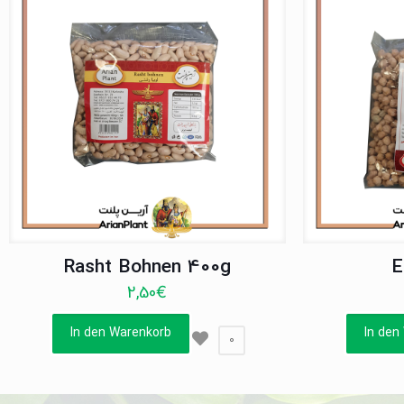
Rasht Bohnen 400g
E
2,50
€
In den Warenkorb
In den
0