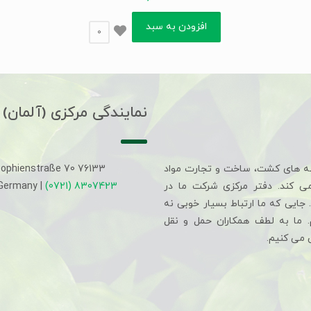
افزودن به سبد
0
نمایندگی مرکزی (آلمان)
ه های کشت، ساخت و تجارت مواد
Sophienstraße 70 76133
می کند. دفتر مرکزی شرکت ما در
(0721) 8307423
 Germany |
جایی که ما ارتباط بسیار خوبی نه
م. ما به لطف همکاران حمل و نقل
 می کنیم.