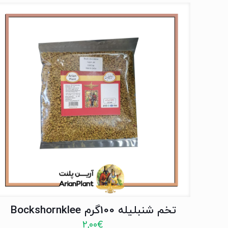
تخم شنبلیله 100گرم Bockshornklee
2,00
€