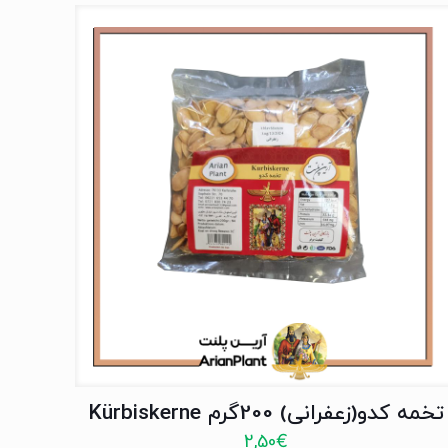
تخمه کدو(زعفرانی) 200گرم Kürbiskerne
2,50
€