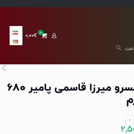
0
0,00€
داخت
کنسرو میرزا قاسمی پامیر 680
م
0
2,5