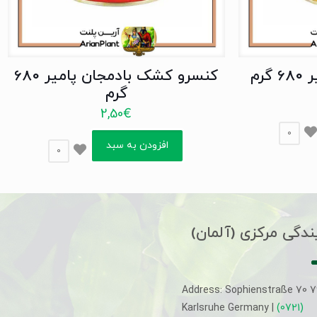
رم
کنسرو کشک بادمجان پامیر 680
گرم
2,50
€
0
افزودن به سبد
0
ندگی مرکزی (آلمان)
Address: Sophienstraße 70 
Karlsruhe Germany |
(0721)