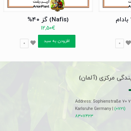
(Nafis) گز 40%
12,50
€
افزودن به سبد
0
0
ندگی مرکزی (آلمان)
Address: Sophienstraße 70 
Karlsruhe Germany |
(0721)
8307423