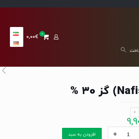
0
0,00€
داخت
0
9,9
(Nafis)
افزودن به سبد