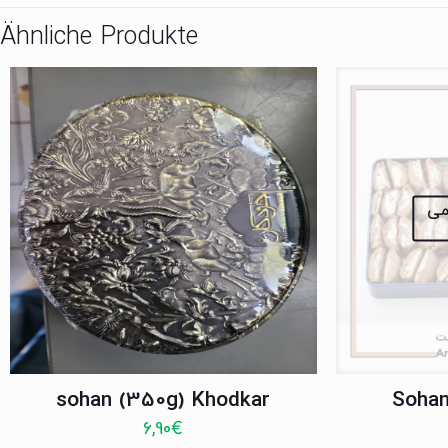
Ähnliche Produkte
نمی
sohan (350g) Khodkar
Sohan
6,90
€