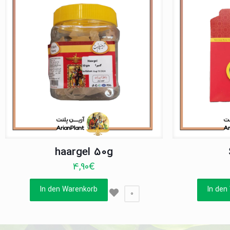
haargel 50g
4,90
€
In den Warenkorb
In den
0