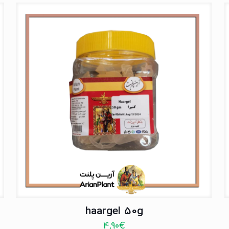
haargel 50g
4,90
€