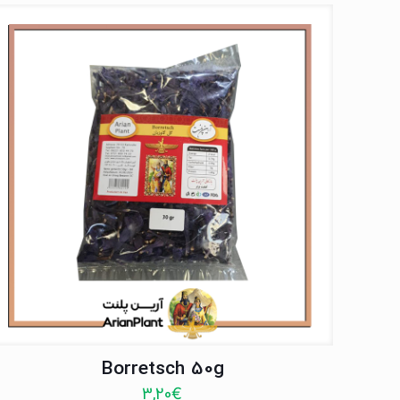
Borretsch 50g
3,20
€