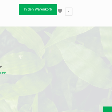
In den Warenkorb
0
33
7423