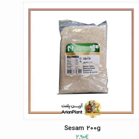
Sesam 200g
2,90
€