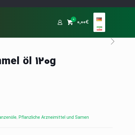
0
0,00€
mel öl 120g
anzenöle
,
Pflanzliche Arzneimittel und Samen