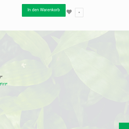
In den Warenkorb
0
33
7423