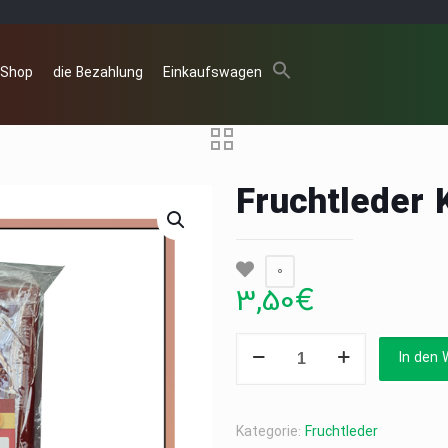
 Shop
die Bezahlung
Einkaufswagen
Fruchtleder 
0
3,50
€
Fruchtleder
In den 
Kirsche
500g
Menge
Kategorie:
Fruchtleder