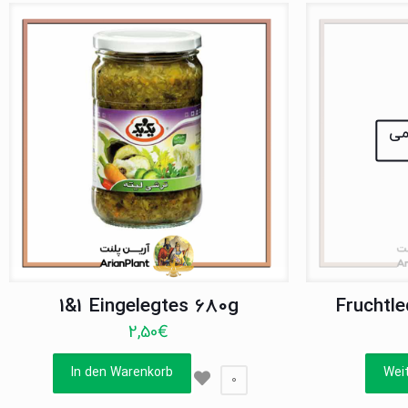
نمی
1&1 Eingelegtes 680g
Fruchtl
2,50
€
In den Warenkorb
Wei
0